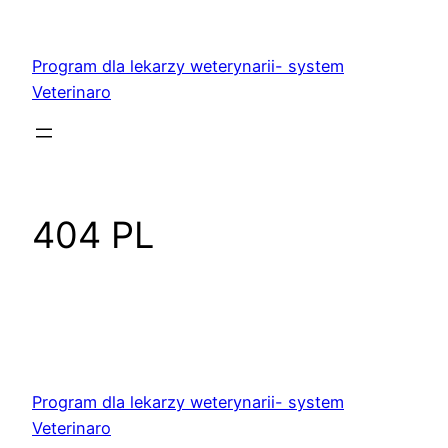
Przejdź
do
Program dla lekarzy weterynarii- system
treści
Veterinaro
404 PL
Program dla lekarzy weterynarii- system
Veterinaro